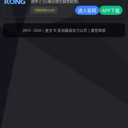
廉政建设
群团工作
云顶真人官方官网-（中国）官方网站第三党支部与集团公司审计部党支部、中信银行合肥政务区支行党支部开展党建共建活动
2026-05-29
云顶真人官方官网-（中国）官方网站召开2025年度党组织书记抓基层党建工作述职评议暨述职述德述廉评议会议
2026-04-13
+ 更多
云顶真人官方官网-（中国）官方网站召开2026年度党的建设暨党风廉政建设工作会议
2026-03-16
公司组织干部职工参加集团公司学习贯彻党的二十届四中全会精神宣讲报告会
2025-11-24
云顶真人官方官网-（中国）官方网站第二党支部联合中安创谷党支部、江淮中心第一临时党支部开展结对帮扶暨公益课堂活动
2025-11-13
云顶真人官方官网-（中国）官方网站召开党委（扩大）会议暨党的建设工作领导小组会议
2025-09-22
联系我们
电 话：0551-63677211
邮 编：230088
地 址：安徽省合肥市经开区繁华大道与宿松路交口万科产融中心
B3栋30—32层