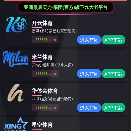
19
2026-03
云顶真人官方官网-（中国）官方网站连续8年获评AAA主体信用评级
近日，经国内专业评级机构东方金诚国际信用评估有限公司评定，云
顶真人官方官网-（中国）官方网站2...
07
2026-07
云顶真人官方官网-（中国）官方网站产业基金所投企业杰锋动力IPO成功过会！
2026-06-08
安徽省新质生产力平台投资云枢智航项目签约仪式在宿州举行
2026-04-20
安徽省产业投资公司助力我省生成式AI公司完成新一轮融资
2026-04-17
北交所IPO+1！创谷资本公司管理基金所投企业富印新材通过北交所发审会
2026-04-20
云顶真人官方官网-（中国）官方网站直投新材料项目海隆赛能落地铜陵
2026-04-10
云顶真人官方官网-（中国）官方网站产业基金新增一家北交所过会企业
2026-03-10
党建工作